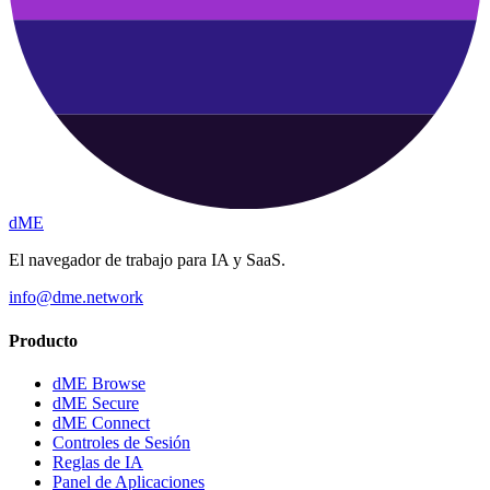
dME
El navegador de trabajo para IA y SaaS.
info@dme.network
Producto
dME Browse
dME Secure
dME Connect
Controles de Sesión
Reglas de IA
Panel de Aplicaciones